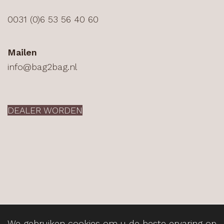
0031 (0)6 53 56 40 60
Mailen
info@bag2bag.nl
DEALER WORDEN
Copyright ©
Bag2Bag
2026
We gebruiken cookies om u de beste ervaring op