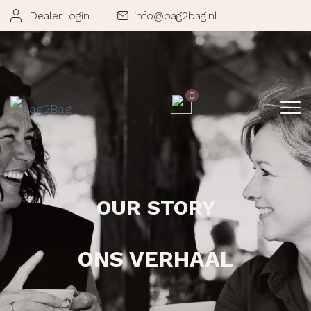
Dealer login
info@bag2bag.nl
0
OUR STORY
ONS VERHAAL