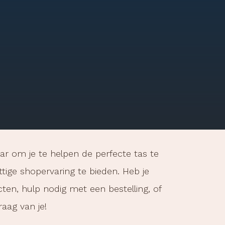
ar om je te helpen de perfecte tas te
tige shopervaring te bieden. Heb je
en, hulp nodig met een bestelling, of
aag van je!