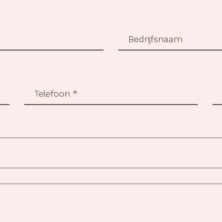
Bedrijfsnaam
Telefoon
Pl
*
ve
(Vereist)