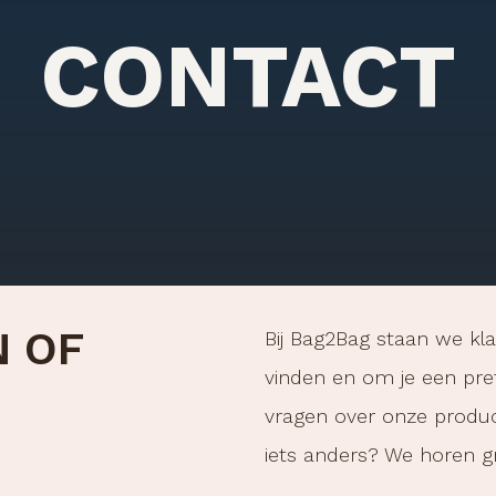
CONTACT
N OF
Bij Bag2Bag staan we kla
vinden en om je een pret
vragen over onze product
iets anders? We horen gr