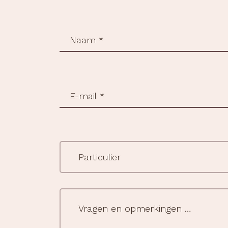
Naam
(Vereist)
e-
mail
(Vereist)
Type
klant
(Vereist)
vraag
(Vereist)