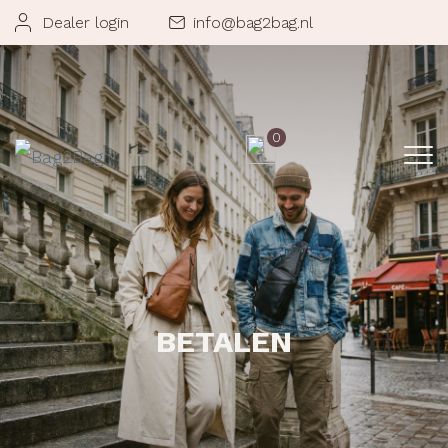
Dealer login
info@bag2bag.nl
0
BETALEN