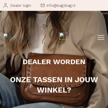
Dealer login
info@bag2bag.nl
0
DEALER WORDEN
ONZE TASSEN IN JOUW
WINKEL?