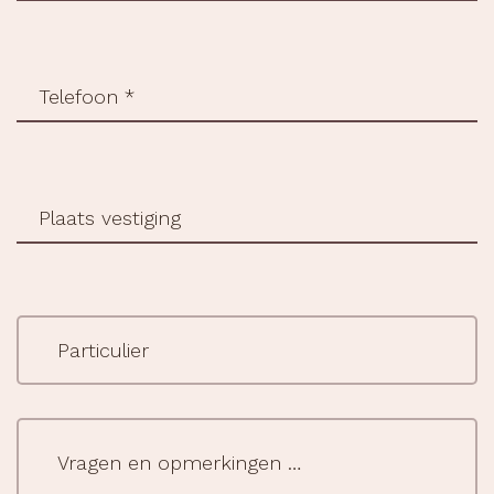
mail
(Vereist)
Telefoon
*
(Vereist)
Plaats
vestiging
Type
klant
(Vereist)
vraag
(Vereist)