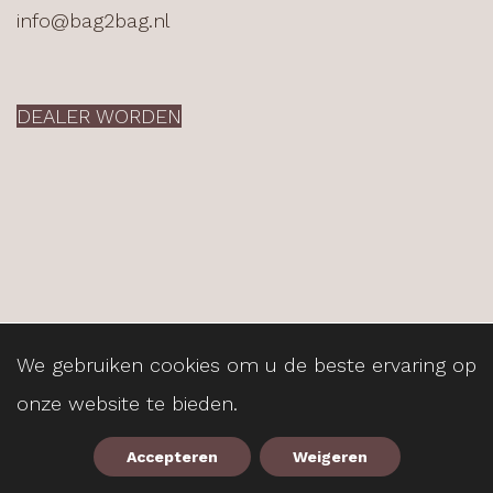
info@bag2bag.nl
DEALER WORDEN
Copyright ©
Bag2Bag
2026
We gebruiken cookies om u de beste ervaring op
Sitemap
Privacy Beleid
Disclaimer
onze website te bieden.
Accepteren
Weigeren