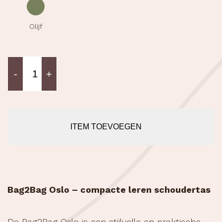
Model
-
+
Oslo
aantal
ITEM TOEVOEGEN
Bag2Bag Oslo – compacte leren schoudertas
De Bag2Bag Oslo is een stijlvolle en praktische